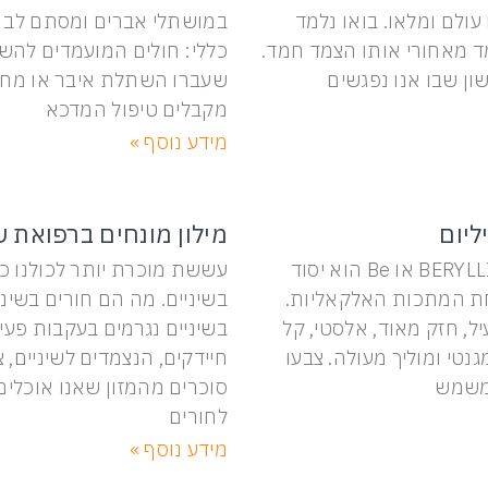
עולם ומלאו. בואו נלמד
במושתלי אברים ומסתם לב 
מד מאחורי אותו הצמד חמד.
כללי: חולים המועמדים להש
ן שבו אנו נפגשים
שעברו השתלת איבר או מח 
מקבלים טיפול המדכא
מידע נוסף »
ליום
מילון מונחים ברפואת ש
בריליום BERYLLIUM או Be הוא יסוד
עששת מוכרת יותר לכולנו כ
ת המתכות האלקאליות.
בשיניים. מה הם חורים בשיני
ל, חזק מאוד, אלסטי, קל
בשיניים נגרמים בעקבות פעי
גנטי ומוליך מעולה. צבעו
חיידקים, הנצמדים לשיניים, צ
משמש
סוכרים מהמזון שאנו אוכלים 
לחורים
מידע נוסף »