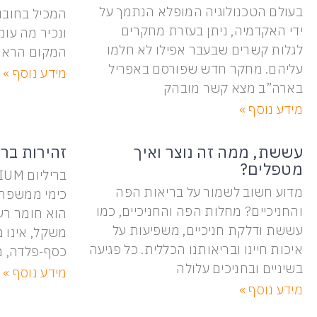
בעולם הטכנולוגיה המופלא הנתמך על
המכיל בחובו 
ידי האקדמיה, ניתן בעזרת מחקרים
ונכיר מה עו
לגלות קשרים שבעבר אפילו לא חלמו
המקום הראשו
עליהם. מחקר חדש שפורסם באפריל
מידע נוסף »
בארה”ב מצא קשר מובהק
מידע נוסף »
עששת, ממה זה נוצר ואיך
זהירות ברי
מטפלים?
מדוע חשוב לשמור על בריאות הפה
כימי ממשפח
והחניכיים? מחלות הפה והחניכיים, כמו
הוא חומר רעי
עששת ודלקת חניכיים, משפיעות על
משקל, אינו מ
איכות חיינו ובריאותנו הכללית. כל פגיעה
כסף-פלדה, 
בשיניים ובחניכים עלולה
מידע נוסף »
מידע נוסף »