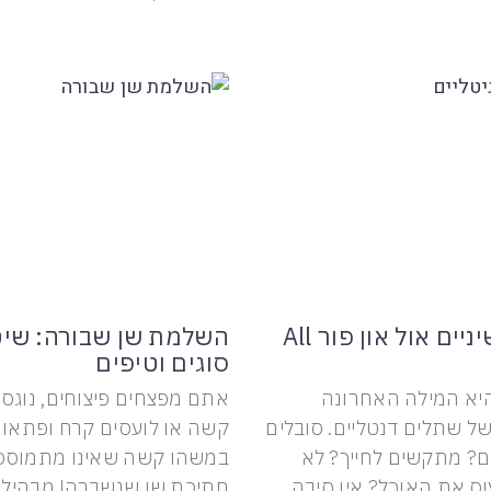
השתלות שיניים אול און פור All
השלמת שן שבורה: שיט
סוגים וטיפים
 היא המילה האחרונה
אתם מפצחים פיצוחים, נוגסי
ל שתלים דנטליים. סובלים
קשה או לועסים קרח ופתאו
ם? מתקשים לחייך? לא
במשהו קשה שאינו מתמוסס 
וס את האוכל? אין סיבה
חתיכת שן שנשברה! מבהיל מ