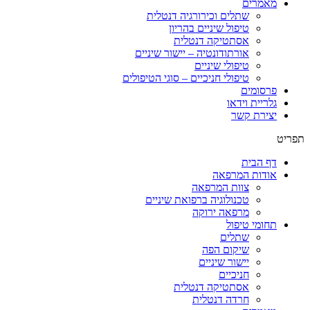
מאמרים
שתלים וכירורגיה דנטלית
טיפול שיניים בהריון
אסתטיקה דנטלית
אורתודונטיה – יישור שיניים
טיפולי שיניים
טיפולי חניכיים – סוגי הטיפולים
פרסומים
גלריית וידאו
יצירת קשר
תפריט
דף הבית
אודות המרפאה
צוות המרפאה
טכנולוגיה ברפואת שיניים
מרפאה ירוקה
תחומי טיפול
שתלים
שיקום הפה
יישור שיניים
חניכיים
אסתטיקה דנטלית
חרדה דנטלית