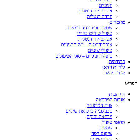
חניכיים
אסתטיקה דנטלית
חרדה דנטלית
מאמרים
שתלים וכירורגיה דנטלית
טיפול שיניים בהריון
אסתטיקה דנטלית
אורתודונטיה – יישור שיניים
טיפולי שיניים
טיפולי חניכיים – סוגי הטיפולים
פרסומים
גלריית וידאו
יצירת קשר
תפריט
דף הבית
אודות המרפאה
צוות המרפאה
טכנולוגיה ברפואת שיניים
מרפאה ירוקה
תחומי טיפול
שתלים
שיקום הפה
יישור שיניים