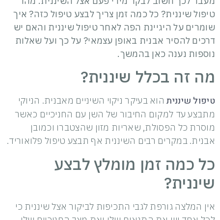
מעבר לכך חשוב לבקר מידי פעם אצל השיננית. מהו
טיפול שיננית? כל כמה זמן צריך לבצע טיפול כזה? איך
שומרים על היגיינת הפה לאחר טיפול שיננית והאם יש
דרכים להסיר אבנית באופן עצמאי? על כך ועל שאלות
נוספות נענה כאן בהמשך.
מה זה בכלל שיננית?
טיפול שיננית
הוא בעיקר ניקוי השיניים מאבנית. הניוקי
מתבצע עד למקום החיבור של השן עם החניכיים כאשר
מוסרת כל הפסולת, שאריות מזון שהצטברו וכמובן
אבנית. במקרים רבים השיננית אף תבצע טיפול פלואוריד.
כל כמה זמן מומלץ לבצע
שיננית?
אין המלצה גורפת לגבי התכיפות לביקור אצל שיננית כי
לכל אחד יש את התנאים שלו ואת מצב החניכיים שלו