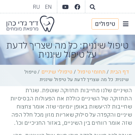
RU
EN
טיפולים
יצירת קשר
גלריית וידאו
תחומי טיפול
אודות המרפאה
טיפול שיננית: כל מה שצריך לדעת
על טיפול שיננית
דף הבית
תחומי טיפול
טיפולי שיניים
/
/
/
טיפול
שיננית: כל מה שצריך לדעת על טיפול שיננית
השיניים שלנו מחייבות תחזוקה שוטפת. שגרת
התחזוקה של השיניים כוללת את הפעולות הבסיסיות
שחייבות להיעשות באופן יומיומי שזה אומר צחצוח
שיניים והקפדה על סילוק שאריות מזון מכל חלל הפה
שזה אומר רווחים בין השיניים, באזור החניכיים וכו’.