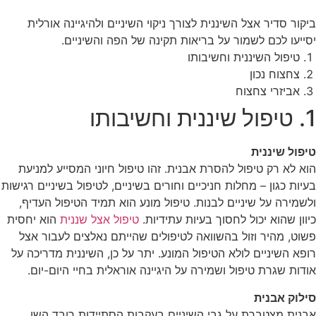
ביקור סדיר אצל השיננית לצורך ניקוי השיניים ולהיגיינה אורלית
יסייעו לכם לשמור על בריאות תקינה של הפה והשיניים.
טיפול השיננית וחשיבותו
צחצוח נכון
אביזרי צחצוח
1. טיפול שיננית וחשיבותו
טיפול שיננית
הוא לא רק טיפול להסרת אבנית. זהו טיפול חיוני המסייע למניעת
בעיות כגון – מחלות חניכיים וחורים בשיניים, לטיפול בשיניים רגישות
ולשמירה על שיניים לבנות. טיפול מונע הוא תמיד הטיפול העדיף,
כיוון שהוא יכול לחסוך בעיות עתידיות.
טיפול אצל שננית
הוא יחסית
פשוט, מהיר וזול בהשוואה לטיפולים שהייתם נאלצים לעבור אצל
רופא השיניים לולא הטיפול המונע. יתר על כן, השיננית מדריכה על
אודות שגרת טיפול ושמירה על היגיינה אוראלית בחיי היום-יום.
סילוק אבנית
אבנית מצטברת על גבי השיניים בעקבות הסתיידות רובד השן