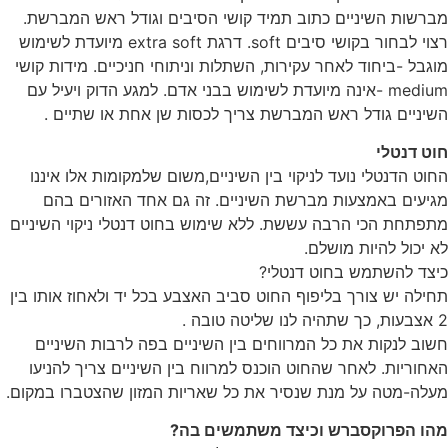
מברשות השיניים כתוב תמיד קושי הסיבים וגודל ראש המברשת.
רצוי לבחור בקושי סיבים soft. דרגת extra soft מיועדת לשימוש
מוגבל -ביחוד לאחר עקירות, השתלות וניתוחי חניכיים. מידות קושי
medium -אינה מיועדת לשימוש בבני אדם. למגע הדוק ויעיל עם
השיניים גודל ראש המברשת צריך לכסות שן אחת או שתיים .
חוט דנטלי
החוט הדנטלי נועד לניקוי בין השיניים,משום שלמקומות אלו איננו
מגיעים באמצעות מברשת השיניים. זה גם אחד האזורים בהם
מתפתחת הכי הרבה עששת. ללא שימוש בחוט דנטלי ניקוי השיניים
לא יכול להיות מושלם.
כיצד להשתמש בחוט דנטלי?
תחילה יש צורך בליפוף החוט סביב האצבע בכל יד ולאחוז אותו בין
2 אצבעות, כך שתהיה לנו שליטה טובה .
חשוב לנקות את כל המרווחים בין השיניים בפה לרבות השיניים
האחוריות. לאחר שהחוט הוכנס למרווח בין השיניים צריך להניעו
מעלה-מטה על מנת שנסיר את כל שאריות המזון שהצטברו במקום.
מהו הפרוקסברש וכיצד משתמשים בה?