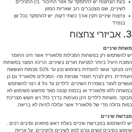
בעת הצחצוח יש להתמקד על אזור החיבור בין החניכיים
לשיניים, שם מצטברים רוב שאריות המזון
צחצוח שיניים תקין אורך כשתי דקות. יש להתמקד בכל שן
בנפרד
3. אביזרי צחצוח
משחת שיניים
יש להשתמש רק במשחות המכילות פלואוריד אשר הינו החומר
המוכח היעיל ביותר למניעת חורים בשיניים. הריכוז המצוי במשחות
הינו מבוקר ועשוי להפחית בשימוש נכון עד 50% מכמות העששת
העתידית. ניתן לצרף חומרי שטיפת פה- המכילים פלואוריד גם כן
ועשויים לעזור בשמירת השיניים. לילדים עד גיל 4 רצוי להשתמש
במשחה ללא פלואוריד או בכמות קטנה מאד מחשש משימוש לא
מבוקר. משחות לילדים הינן טעימות בדרך כלל ויש חשש מצריכת
כמות גדולה מדי של פלואוריד אשר עלולה להיות לא בריאה.
מברשת שיניים
יש להשתמש במברשת שיניים בעלת ראש מתאים וסיבים רכים .
שימוש בסיבים קשים גורם לנזק לשיניים ולחניכיים. על אריזת