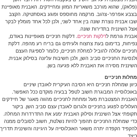
(פלאק), שהוא מורכב משאריות המזון ומחיידקים. האבנית מאופיינת
בצבע אפרפר-צהוב. מרקמה מחוספס ופוגע באסתטיקה. הקצב
שבו אבנית נוצרת שונה בין אחד לשני, ולכן לכל אחד מומלץ לבקר
אצל השיננית בתדירות שונה.
אבנית גורמת ל
דלקות חניכיים
. דלקות חניכיים מאופיינות באודם,
נפיחות, בדימום בעת צחצוח ולעיתים גם בריח רע מהפה. דלקת
חניכיים עלולה להוביל למחלת חניכיים, כלומר לספיגת העצם
ולנסיגת החניכיים סביב השן, ולכן חשיבות עליונה בסילוק אבנית.
השיננית מסירה את האבנית ללא פגיעה בשן.
מחלות חניכיים
כיוון שמחלת חניכיים היא הסיבה העיקרית לאובדן שיניים
באוכלוסייה המבוגרת חשוב לטפל בבעיה מוקדם ככל האפשר.
האבנית המצטברת מעל ומתחת לחניכיים מהווה מאגר של חיידקים
העלולים לפגוע בחניכיים ולגרום לאובדן עצם סביב השן. ביקור
תקופתי אצל השיננית וסילוק האבנית ימנע את התדרדרות המחלה.
כדי שמחלת החניכיים תהפוך להיות נשלטת, חשוב לסובלים ממנה
להקפיד הקפדה יתרה משאר האוכלוסייה על היגיינה והשיננית תדריך
כיצד.