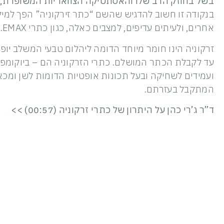
בשל בחוזק הרב שלו והאסתטיקה הצוואריות המשופרת, הוא
בנקודה זו חשוב להדגיש שהשם “כתר זירקוניה” הפך למיל
אחרים, ולעיתים עדיפים, למצבים כאלה, כגון כתרי EMAX. אך על כל במאמר אחר.
זרקוניה הינו חומר מיוחד הדומה ליהלום טבעי המשלב יופי
עד לקבלת הכתר המושלם. כתרי הזרקוניה הם – ביוקומפטי
ועמידים לשחיקה ובעל תכונות אופטיות הדומות לשן ומ
המתקבל בעזרתם.
ד”ר ג’רי כהן על היתרון של כתרי זרקוניה (00:57) >>