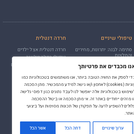
טיפולי שיניים
חרדה דנטלית
סתימה לבנה: יתרונות, מחירים
חרדה דנטלית אצל ילדים
והמלצות
טיפולי רפלקסולוגיה
טיפול שיננית: כל מה שצריך
חרדה דנטלית: התמודדות עם
נו מכבדים את פרטיותך
לדעת על טיפול שיננית
פחד מרפואת שיניים
איך לפעול לאחר טיפול
די לספק את החוויה הטובה ביותר, אנו משתמשים בטכנולוגיות כמו
שורש?
עוגיות (cookies) לאחסון ו/או גישה למידע מהמכשיר. מתן הסכמה
שיני בינה: מדריך מא’ ועד ת’
שימוש בטכנולוגיות אלה יאפשר לנו לעבד נתונים כגון דפוסי גלישה
להתמודדות עם הכאבים
ו מזהים ייחודיים באתר זה. אי מתן הסכמה או ביטול ההסכמה
טיפול בעששת: שיטות טיפול
לולים להשפיע לרעה על תפקודן של תכונות מסוימות ועל ביצועי
ומניעה
אתר.
טיפולי שיניים בהריון
ערוך שינויים
דחה הכל
אשר הכל