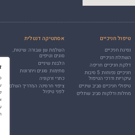
טיפול חניכיים
אסתטיקה דנטלית
נסיגת חניכיים
השלמת שן שבורה: שיטות,
סוגים וטיפים
השתלת חניכיים
הלבנת שיניים
דלקת חניכיים חריפה
א
סתימות: סוגים ויתרונות
חניכיים נפוחות: 5 סיבות
עיקריות ודרכי הטיפול
כתרי זרקוניה
כ
טיפולי חניכיים סביב שיניים
ציפוי חרסינה: המדריך השלם
לפני טיפול
ל
מחלות ודלקות סביב שתלים
א
ע
ה