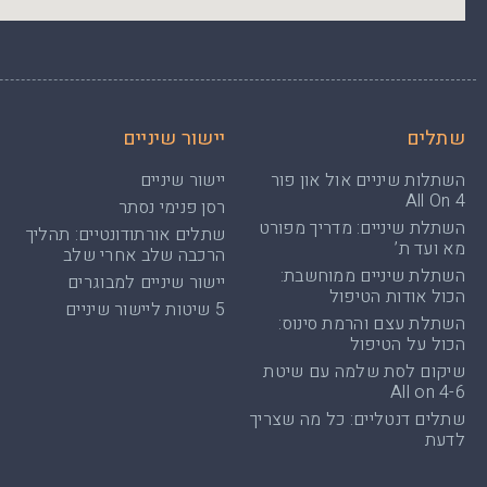
שתלים
יישור שיניים
השתלות שיניים אול און פור
יישור שיניים
All On 4
רסן פנימי נסתר
השתלת שיניים: מדריך מפורט
שתלים אורתודונטיים: תהליך
מא ועד ת’
הרכבה שלב אחרי שלב
השתלת שיניים ממוחשבת:
יישור שיניים למבוגרים
הכול אודות הטיפול
5 שיטות ליישור שיניים
השתלת עצם והרמת סינוס:
הכול על הטיפול
שיקום לסת שלמה עם שיטת
All on 4-6
שתלים דנטליים: כל מה שצריך
לדעת