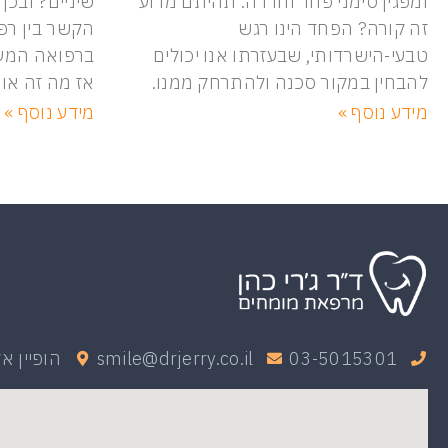
ומפגין סימני פחד וחרדה. תהיתם מדוע
שיניים? ובכן
זה קורה? הפחד הינו רגש
הקשר בין רפ
טבעי-הישרדותי, שבעזרתו אנו יכולים
ברפואה המער
להבחין במקור סכנה ולהתרחק ממנו.
אז מה זה או
מידע נוסף »
מידע נוסף »
03-5015301
smile@drjerry.co.il
הופיין אליעזר