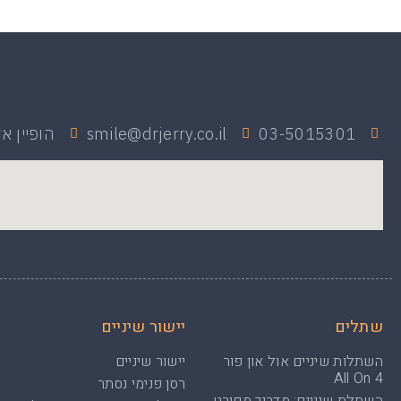
03-5015301
smile@drjerry.co.il
הופיין אליעזר
שתלים
יישור שיניים
השתלות שיניים אול און פור
יישור שיניים
All On 4
רסן פנימי נסתר