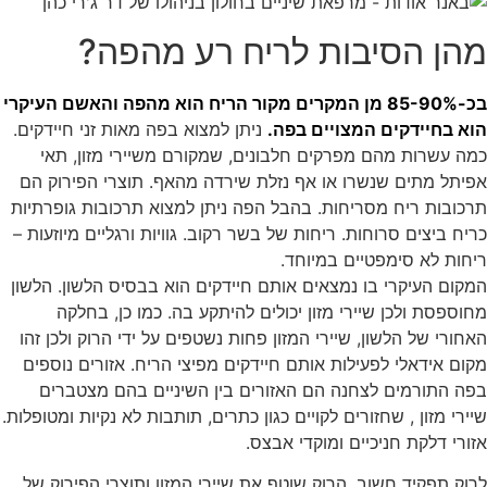
מהן הסיבות לריח רע מהפה?
בכ-85-90% מן המקרים מקור הריח הוא מהפה והאשם העיקרי
הוא בחיידקים המצויים בפה.
ניתן למצוא בפה מאות זני חיידקים.
כמה עשרות מהם מפרקים חלבונים, שמקורם משיירי מזון, תאי
אפיתל מתים שנשרו או אף נזלת שירדה מהאף. תוצרי הפירוק הם
תרכובות ריח מסריחות. בהבל הפה ניתן למצוא תרכובות גופרתיות
כריח ביצים סרוחות. ריחות של בשר רקוב. גוויות ורגליים מיוזעות –
ריחות לא סימפטיים במיוחד.
המקום העיקרי בו נמצאים אותם חיידקים הוא בבסיס הלשון. הלשון
מחוספסת ולכן שיירי מזון יכולים להיתקע בה. כמו כן, בחלקה
האחורי של הלשון, שיירי המזון פחות נשטפים על ידי הרוק ולכן זהו
מקום אידאלי לפעילות אותם חיידקים מפיצי הריח. אזורים נוספים
בפה התורמים לצחנה הם האזורים בין השיניים בהם מצטברים
שיירי מזון , שחזורים לקויים כגון כתרים, תותבות לא נקיות ומטופלות.
אזורי דלקת חניכיים ומוקדי אבצס.
לרוק תפקיד חשוב. הרוק שוטף את שיירי המזון ותוצרי הפירוק של