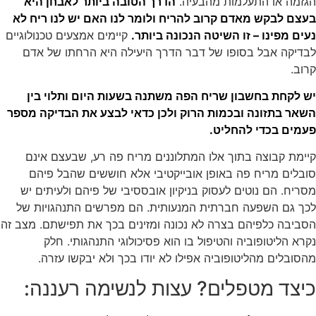
הגזמה או התעלמות מהבעיה.
הדרך הטובה ביותר לאבחן היא
בעצם לבקש מאדם קרוב להריח ולומר לנו האם יש לנו ריח לא
נעים מפינו – זו השיטה הנכונה ביותר.
קיימים אמצעים טכנולוגיים
לבדיקה אבל בסופו של דבר הדרך היעילה היא הרחתו של אדם
קרוב.
יש לקחת בחשבון שריח הפה משתנה בשעות היום ותלוי בין
השאר בתזונה ובכמות הרוק ולכן כדאי לבצע את הבדיקה מספר
פעמים בכדי להחליט.
קיימת קבוצה בתוך אלו המתלוננים מריח פה רע, שבעצם אינם
סובלים מריח פה באופן אובייקטיבי אלא חוששים שהבל פיהם
מסריח. הם נוטים לעסוק בניקיון אובססיבי של פיהם ולעיתים יש
לכך גם השפעה חברתית המנעותית. הם מפרשים התנהגויות של
הסביבה כלפיהם בצרה לא נכונה ומזינים בכך את תפישתם. מצב זה
נקרא הליטופוביה והטיפול בו הוא פסיכולוגי התנהגותי. חלק
מהסובלים מהליטופוביה אפילו לא יודו בכך ולא יבקשו עזרה.
כיצד מטפלים? עצות לנשימה רעננה: