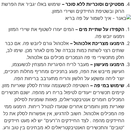
מסטיקים וסוכריות ללא סוכר –
שימוש באלו יגביר את הפרשת
הרוק ובשטיפת החיידקים ושיירי המזון.
הקפידו על שתיית מים
–
המים יעזרו לשטוף את שיירי המזון
וימנעו יובש פה.
הימנעו מצריכת אלכוהול –
אלכוהול גורם ליובש פה. אם כבר
שותים רצוי לשתות כמות נכבדה של מים לאחר מכן. שימו לב,
חלק מתכשירי מי פה הנמכרים מכילים גם אלכוהול.
הימנעו מעישון –
מעבר לריח הסיגריות המצחין לכשעצמו,
העישון מייבש את הפה, פוגע בחניכיים ומחריף מחלות חניכיים,
יוצר ליחה ומשקע על הלשון והריח מתערבב בריחות הפה.
שימוש במי פה –
השטיפה לכשעצמה עוזרת לסלק שאריות מזון.
קיימים תכשירים ייעודים לטיפול בריח רע מהפה. ישנם תכשירים
המכילים חומרים אנטיבקטריאלים, פאזות שומניות לסילוק
שאריות מזון וחומרים אחרים שנועדו לנטרל ריחות. הימנעו ממי
פה המכילים אלכוהול. חשוב להדגיש, אין אפשרות לסלק את כל
החיידקים מהפה . לצד החיידקים ה”רעים” יש לא מעט חיידקים
“טובים” והתכשירים האנטיבקטריאלים לא מבחינים בין טוב ורע.