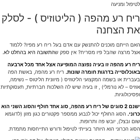
לטיפול ומניעה
ריח רע מהפה ( הליטוזיס ) - לסלק
את הצחנה
האם הייתם מוכנים להתנשק עם אדם בעל ריח רע מפיו? ללמוד
אצל מרצה שהבל פיו מסריח? אין ספק ש
התשובה היא בהחלט לא.
ריח רע מהפה זו בעיה נפוצה המופיעה אצל אחד מכל ארבעה
באוכלוסייה בדרגות חומרה שונות.
ריח רע מהפה, באשת הפה
בעברית או בשמה המקצועי הליטוזיס ( מיוונית הליטוס – נשימה,
אוזיס – לא נורמלי) , זו בעיה שיש לה השלכות חברתיות, תעסוקתיות
ופסיכולוגיות.
י
שנם 2 סוגים של ריח רע מהפה, סוג אחד חולף והסוג השני הוא
כרוני.
הסוג החולף יכול לנבוע ממספר פקטורים כגון מזון (לדוגמא
שום ובצל), יובש פה ותרופות.
הסוג הכרוני הוא היותר בעייתי לטיפול ודורש התייחסות מתמדת.