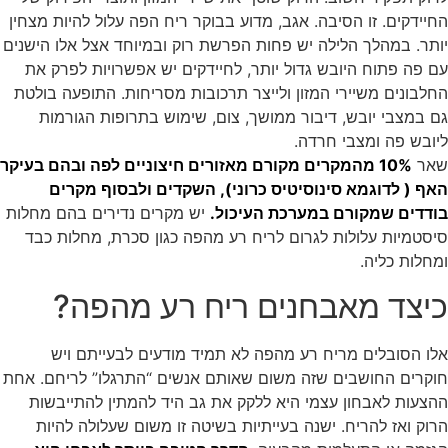
החיידקים. זו הסיבה. אגב, מדוע בבוקר ריח הפה עלול להיות מצחין
יותר. במהלך הלילה יש פחות הפרשת רוק ובמיוחד אצל אלו הישנים
עם פה פתוח היובש גדול יותר, לחיידקים יש אפשרויות לפרק את
החלבונים משיירי המזון ולייצר תרכובות מסריחות. התופעה בולטת
גם במצבי יובש, דיבור ממושך, צום, שימוש בתרופות הגורמות
ליובש פה ומצבי חרדה.
שאר
10% מהמקרים מקורם מאזורים חיצוניים לפה ובהם בעיקר
האף ( לדוגמא סינוסיטיס כרוני), השקדים ולבסוף מקרים
בודדים שמקורם במערכת העיכול.
יש מקרים נדירים בהם מחלות
סיסטמיות עלולות לגרום לריח רע מהפה כגון סכרת, מחלות כבד
ומחלות כליה.
כיצד מאבחנים ריח רע מהפה?
אלו הסובלים מריח רע מהפה לא תמיד מודעים לבעייתם ויש
חוקרים החושבים שזה משום שאותם אנשים “התרגלו” לריחם. אחת
ההצעות לאבחון עצמי היא ללקק את גב היד להמתין להתייבשות
הרוק ואז להריח. ישנה בעייתיות בשיטה זו משום שעלולה להיות