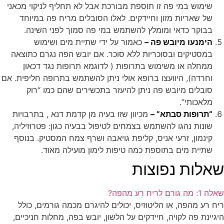
שימוש במי פה זו תוספת מבורכת אבל לא תחליף לניקוי מכאני
של שאריות מזון וחיידקים. לאלו הסובלים מריח פה במיוחד
בבוקר כדאי ומומלץ להשתמש במי פה סמוך לפני השינה.
הימנעו מיובש פה –
כאמור על ידי שתיית מים ושימוש
במסטיקים ובסוכריות ללא סוכר. אם יובש הפה נגרם כתוצאה
ממחלה או משימוש בתרופות ( לדוגמא תרופות נגד דכאון
וחרדה), היוועצו ברופא אולי ניתן להשתמש בתרופה חליפית. אם
סובלים מיובש פה ניתן להיעזר בתכשירים שהם כמו “רוק
מלאכותי”.
“תרופות סבתא” –
מכיוון שזו בעיה מן קדמת דנא , בתרבויות
שונות נהגו להשתמש בצמחים לטיפול בבעיה כגון: פטרוזיליה,
קינמון, זרעי אניס, קליפת גויאבה ושרף צמח המסטיק. בנוסף
שתיית מים בתוספת כמה טיפות לימון מועילה מאוד.
שאלות נפוצות
שאלה 1: מה גורם לריח רע מהפה?
ריח רע מהפה, או הליטוזיס, יכולים להיגרם מכמה גורמים, כולל
היגיינת פה לקויה, חיידקים על הלשון, יובש בפה, מחלות חניכיים,