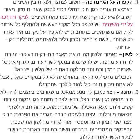
הקפדה על הגיינת פה –
חשוב לצחצח ולנקות בין השיניים
באמצעות עזרים כגון חוט דנטלי בכדי לסלק שאריות מזון. מאוד
חשוב להגיע לבדיקות שגרתיות במרפאת השיניים ו
לניקוי והדרכה
על ידי השיננית.
יש לטפל בכל מוקדי העששת ולהחליף כל שחזור
לקוי. אם משתמשים בתותבות יש להקפיד על ניקיונם מיד לאחר
כל ארוחה . לשטוף במים וסבון כלים ולהשתמש בטבליות ניקוי
ייעודיות.
לשון –
כאמור הלשון מהווה את מאגר החיידקים העיקרי הגורם
לריח רע מהפה. יש להשתמש במנקי לשון ייעודים. לגרוף את כל
שאריות המזון ובמיוחד מחלקה האחורי של הלשון. יש כאלו
הסובלים מרפלקס הקאה ובהחלט זה לא קל במקרים כאלו , אבל
לא אחת ניסיון חוזר יכול להוביל לכך שתתרגלו.
תזונה –
רצוי כמובן להימנע ממאכלים שגורמים בעצמם לריח לא
טוב מהפה כגון שום ובצל. כדאי לצרוך מזונות כגון ירקות ופירות
קשים ולחם מלא. האכילה של מזונות מהסוג הזה תביא לשתי
תוצאות מיוחלות : עצם הלעיסה הרבה תגביר את הפרשת הרוק
ומצד שני המזון ה”מחוספס” יעזור לגרוף מהלשון את שכבת
החיידקים המסריחים. דבר זה חשוב במיוחד בארוחת הבוקר
לניקוי הלשון לאחר הלילה.