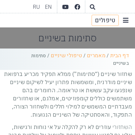
RU
EN
טיפולים
יצירת קשר
גלריית וידאו
תחומי טיפול
אודות המרפאה
סתימות בשיניים
דף הבית
מאמרים
טיפולי שיניים
/
/
/
סתימות
בשיניים
שחזור שיניים (“סתימות”) ממלא תפקיד מכריע ברפואת
שיניים מודרנית, ומשמשות פתרון יעיל לשיקום שיניים
שנפגעו עקב עששת או טראומה. החומרים בהם
משתמשים כוללים קומפוזיטים, אמלגם, או שחזורים
מעבדתיים המשמשים למילוי חללים ולשחזור הצורה,
התפקוד, והאסתטיקה של השיניים הנגועות.
השחזורי
עוזרים לא רק להקלה על אי נוחות ורגישות,