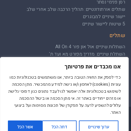
רסן פנימי נסתר
שתלים אורתודונטיים: תהליך הרכבה שלב אחרי שלב
יישור שיניים למבוגרים
5 שיטות ליישור שיניים
שתלים
השתלות שיניים אול און פור All On 4
השתלת שיניים: מדריך מפורט מא ועד ת’
השתלת שיניים ממוחשבת: הכול אודות הטיפול
אנו מכבדים את פרטיותך
השתלת עצם והרמת סינוס: הכול על הטיפול
שיקום לסת שלמה עם שיטת All on 4-6
כדי לספק את החוויה הטובה ביותר, אנו משתמשים בטכנולוגיות כמו
שתלים דנטליים: כל מה שצריך לדעת
עוגיות (cookies) לאחסון ו/או גישה למידע מהמכשיר. מתן הסכמה
לשימוש בטכנולוגיות אלה יאפשר לנו לעבד נתונים כגון דפוסי גלישה
או מזהים ייחודיים באתר זה. אי מתן הסכמה או ביטול ההסכמה
עלולים להשפיע לרעה על תפקודן של תכונות מסוימות ועל ביצועי
האתר.
Powered & Designed by Medical Online
© 2022 All rights reserved
ערוך שינויים
דחה הכל
אשר הכל