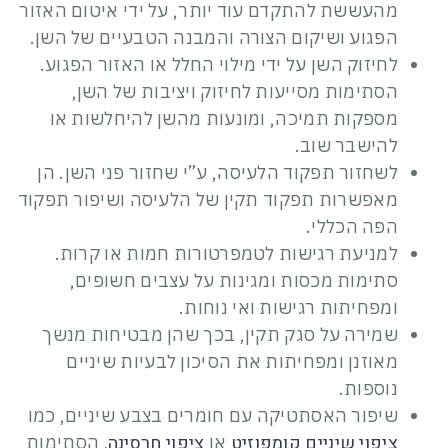
מהעששת להתקדם עוד יותר, על ידי איטום האזור
הפגוע ושיקום הצורה והמבנה הטבעיים של השן.
לחיזוק השן על ידי מילוי החלל או האזור הפגוע.
הסתימות מסייעות לחיזוק ויציבות של השן,
מספקות תמיכה, ומונעות מהשן להיחלשות או
להישבר שוב.
לשחזור תפקוד הלעיסה, ע”י שחזור פני השן. הן
מאפשרות תפקוד תקין של הלעיסה ושיפור תפקוד
הפה הכללי.
למניעת רגישות לטמפרטורות חמות או קרות.
סתימות מכסות ומגינות על עצבים חשופים,
ומפחיתות רגישות ואי נוחות.
שמירה על סגק תקין, בכך שהן מבטיחות מנשך
מאוזנן ומפחיתות את הסיכון לבעיות שיניים
נוספות.
שיפור האסתטיקה עם חומרים בצבע שיניים, כמו
ציפוי שיניים קומפוזיט
ציפוי חרסינה.
או
הסתימות