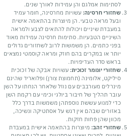
לסתימות אמלגם והן עמידות לאורך שנים.
שחזורי חרסינה:
עשויות מחרסינה, חומר עמיד
ובעל מראה טבעי. הן מיוצרות בהתאמה אישית
במעבדת שיניים ויכולות להתאים לצבע ולמראה
השיניים הטבעיות. סתימות חרסינה עמידות מאוד
בפני כתמים. הן משמשות לרוב לשחזורים גדולים
יותר או במקרים בהם חוזק ומראה קוסמטי נמצאים
בראש סדר העדיפויות.
שחזורי יונומר זכוכית:
עשויות אבקה של זכוכית
סיליקט, אלומינה (תחמוצת צורן) ופלואריד שהינם
מינרלים מעורבבים עם נוזל שלאחר הנחתו על השן
עובר תהליך של חיבור ביולגי וכימי עם רקמת השן
כדי למנוע עששת נוספתהן משמשות בדרך כלל
באזורים שבהם אין דגש על אסתטיקה ונשיכה,
מכוון שהן פחות חזקות.
שחזורי זהב:
מיוצרות בהתאמה אישית במעבדת
שיניים. למרות שאינן אסתטיות, יש להן תאימות