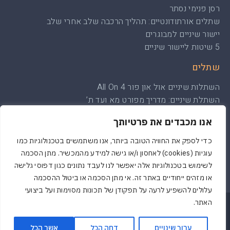
רסן פנימי נסתר
שתלים אורתודונטיים: תהליך הרכבה שלב אחרי שלב
יישור שיניים למבוגרים
5 שיטות ליישור שיניים
שתלים
השתלות שיניים אול און פור All On 4
השתלת שיניים: מדריך מפורט מא ועד ת’
השתלת שיניים ממוחשבת: הכול אודות הטיפול
אנו מכבדים את פרטיותך
השתלת עצם והרמת סינוס: הכול על הטיפול
שיקום לסת שלמה עם שיטת All on 4-6
כדי לספק את החוויה הטובה ביותר, אנו משתמשים בטכנולוגיות כמו
שתלים דנטליים: כל מה שצריך לדעת
עוגיות (cookies) לאחסון ו/או גישה למידע מהמכשיר. מתן הסכמה
לשימוש בטכנולוגיות אלה יאפשר לנו לעבד נתונים כגון דפוסי גלישה
או מזהים ייחודיים באתר זה. אי מתן הסכמה או ביטול ההסכמה
עלולים להשפיע לרעה על תפקודן של תכונות מסוימות ועל ביצועי
האתר.
Powered & Designed by Medical Online
© 2022 All rights reserved
ערוך שינויים
דחה הכל
אשר הכל