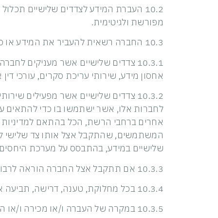
10.2 העברת המידע לצדדים שלישיים תכלו
מפורשת ולגיטימית.
10.3 החברה רשאית להעביר את המידע או כל חלק ממנו לצדדים שלישיים בהתקיים אחד או יותר מהמקרים הבאים:
אחסון מידע, שירותי עריכת סקרים, עורכי דין 
10.3.2 צדדים שלישיים אשר מפעילים ש
לחברות אלו, אשר ישתמשו בו כדי להתאים עב
אחרים ברחבי הרשת, הכל בהתאם למדיניות הפ
המשתמשים, שהתקבל אצל אותו צד שלישי ללא
שלישיים במידע, בהתבסס על מערכת היחסים
10.3.3 אם תתקבל אצל החברה הוראה לרבות צו שיפוטי המורה לה למסור את פרטי המשתמש או מידע אודות המשתמש בהתאם להוראות כל דין.
10.3.4 בכל מחלוקת, טענה, דרישה, תביעה או הליכים משפטיים כלשהם בין המשתמש או מי מטעמו לבין החברה או מי מטעמה.
10.3.5 במקרה של העברה ו/או מכירה ו/