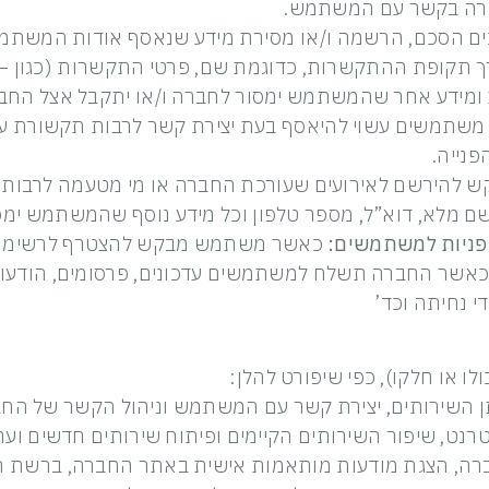
ברה בקשר עם המשתמש.
נים הסכם, הרשמה ו/או מסירת מידע שנאסף אודות המשתמש
קופת ההתקשרות, כדוגמת שם, פרטי התקשרות (כגון – דוא
ות ומידע אחר שהמשתמש ימסור לחברה ו/או יתקבל אצל ה
 משתמשים עשוי להיאסף בעת יצירת קשר לרבות תקשורת עם
פנייה.
הירשם לאירועים שעורכת החברה או מי מטעמה לרבות ס
שם מלא, דוא”ל, מספר טלפון וכל מידע נוסף שהמשתמש ימס
פניות למשתמשים:
כאשר משתמש מבקש להצטרף לרשימת 
ן, כאשר החברה תשלח למשתמשים עדכונים, פרסומים, הודע
י נחיתה וכד’
 או חלקו), כפי שיפורט להלן:
תן השירותים, יצירת קשר עם המשתמש וניהול הקשר של החב
רנט, שיפור השירותים הקיימים ופיתוח שירותים חדשים וערי
, הצגת מודעות מותאמות אישית באתר החברה, ברשת האינ