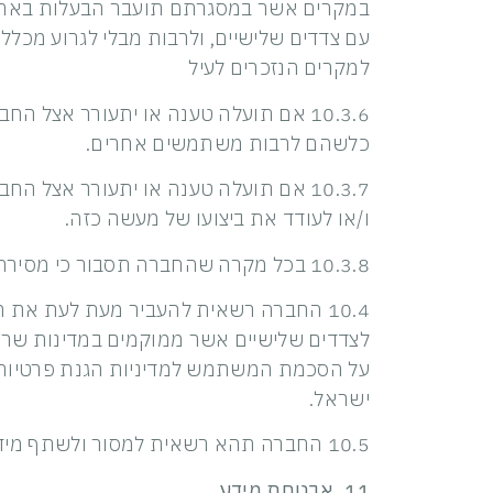
במקרים אשר במסגרתם תועבר הבעלות באתר ו/
עם צדדים שלישיים, ולרבות מבלי לגרוע מכלל
למקרים הנזכרים לעיל
10.3.6 אם תועלה טענה או יתעורר אצל
כלשהם לרבות משתמשים אחרים.
10.3.7 אם תועלה טענה או יתעורר אצל
ו/או לעודד את ביצועו של מעשה כזה.
10.3.8 בכל מקרה שהחברה תסבור כי מסירת המידע נדרשת כדי למנוע נזק לחברה, למשתמש או לצד שלישי כלשהו.
10.4 החברה רשאית להעביר מעת לעת את ה
לצדדים שלישיים אשר ממוקמים במדינות שרמת
על הסכמת המשתמש למדיניות הגנת פרטיות ז
ישראל.
10.5 החברה תהא רשאית למסור ולשתף מידע אנונימי, מצרפי וסטטיסטי עם צדדים שלישיים לרבות רשויות המדינה, חברות או ארגונים אחרים.
11. אבטחת מידע