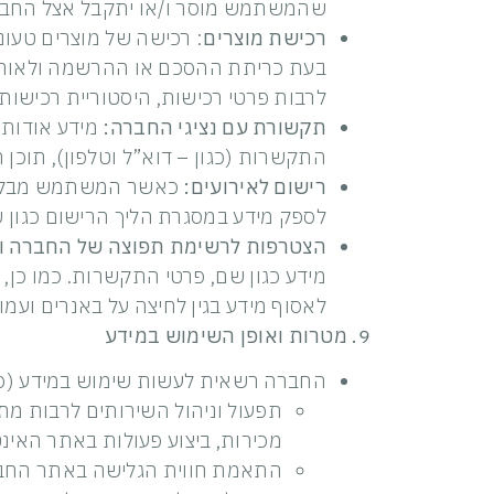
שהמשתמש מוסר ו/או יתקבל אצל הח
רכישת מוצרים
: רכישה של מוצרים טעו
בעת כריתת ההסכם או ההרשמה ולאורך ת
לרבות פרטי רכישות, היסטוריית רכיש
תקשורת עם נציגי החברה:
מידע אודות
התקשרות (כגון – דוא”ל וטלפון), תוכן ה
רישום לאירועים:
כאשר המשתמש מבקש ל
לספק מידע במסגרת הליך הרישום כגון 
הצטרפות לרשימת תפוצה של החברה ו
מידע כגון שם, פרטי התקשרות. כמו כ
לאסוף מידע בגין לחיצה על באנרים ועמוד
9. מטרות ואופן השימוש במידע
החברה רשאית לעשות שימוש במידע (כולו
תפעול וניהול השירותים לרבות מ
מכירות, ביצוע פעולות באתר האינט
התאמת חווית הגלישה באתר החברה