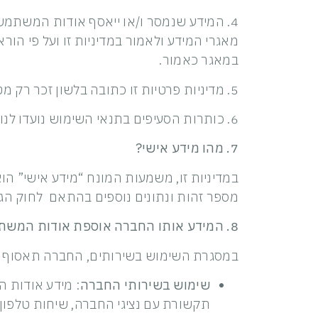
4. המידע שנמסר ו/או ייאסף אודות המשת
מאגרי המידע ולאמור במדיניות זו ועל פי הור
במאגר כאמור.
5. מדיניות פרטיות זו כתובה בלשון זכר רק מטעמי נוחות ויש לראות בכתוב כמתייחס גם ללשון נקבה.
6. כותרות הסעיפים בתנאי השימוש נועדו לנוחות המשתמשים בלבד ולא ישמשו לפרשנות הסעיפים או לכל מטרה אחרת.
7. מהו מידע אישי?
במדיניות זו, משמעות המונח “מידע אישי” הוא
מספר זהות ונתונים נוספים בהתאם לחוק הגנת הפרטי
8. המידע אותו החברה אוספת אודות המשתמש
במסגרת השימוש בשירותים, החברה תאסוף 
שימוש בשירותי החברה
: מידע אודות 
תקשורת עם נציגי החברה, שיחות טלפון,