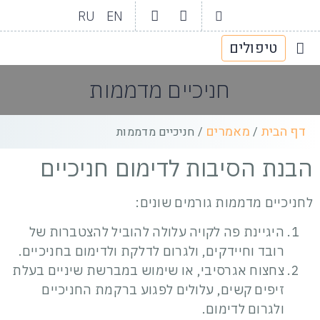
RU
EN
טיפולים
יצירת קשר
גלריית וידאו
תחומי טיפול
אודות המרפאה
חניכיים מדממות
דף הבית
מאמרים
/
/
חניכיים מדממות
הבנת הסיבות לדימום חניכיים
לחניכיים מדממות גורמים שונים:
היגיינת פה לקויה עלולה להוביל להצטברות של
רובד וחיידקים, ולגרום לדלקת ולדימום בחניכיים.
צחצוח אגרסיבי, או שימוש במברשת שיניים בעלת
זיפים קשים, עלולים לפגוע ברקמת החניכיים
ולגרום לדימום.