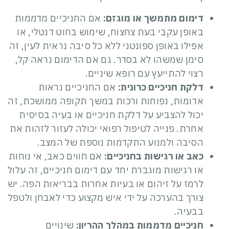
דימום מתמשך או מוגזם:
אם ה
חניכיים מדממות
באופן עקבי בעת צחצוח, שימוש בחוט דנטלי, או
אפילו באופן ספונטני ללא כל סיבה נראית לעין, זה
סימן שמשהו לא בסדר. גם אם הדימום נראה קל,
רצוי להתייעץ עם רופא שיניים.
דלקת חניכיים כרונית:
אם החניכיים נראות
אדומות, נפוחות ורכות במשך תקופה ממושכת, זה
יכול להצביע על דלקת חניכיים או בעיה בסיסית
אחרת. פנייה לטיפול רפואי יכולה לעזור לזהות את
הסיבה ולמנוע התקדמות נוספת של המצב.
כאב או רגישות בחניכיים:
אם חווים כאב, אי נוחות
או רגישות מוגברת יחד עם דימום חניכיים, זה עלול
לרמז על זיהום או בעיות אחרות בבריאות הפה. יש
צורך בהערכה על ידי איש מקצוע כדי לאבחן ולטפל
בבעיה.
חניכיים מדממות
במהלך ההריון:
שינויים