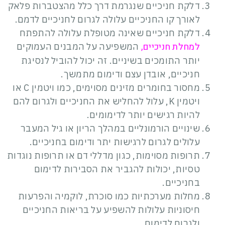
דלקת חניכיים שנגרמת דרך כלל מהצטברות פלאק
לאורך קו החניכיים עלולה לגרום לחניכיים לדמם.
דלקת חניכיים שאינה מטופלת עלולה להתפתח
למחלת חניכיים,
המשפיעה על המבנים העמוקים
יותר התומכים בשיניים. זה יכול להוביל לנסיגת
חניכיים, אובדן עצם ודימום מתמשך.
מחסור בחומרים מזינים מסוימים, כמו ויטמין C או
ויטמין K, עלול להחליש את החניכיים ולגרום להם
להיות רגישים יותר לדימומים.
שינויים הורמונליים במהלך הריון או גיל המעבר
עלולים לגרום לרגישות יתר ודימום בחניכיים.
תרופות מסוימות, כגון מדללי דם או תרופות נוגדות
טסיות, יכולות להגביר את הסבירות לדימום
בחניכיים.
מחלות מערכתיות כמו סוכרת, לוקמיה והפרעות
חיסוניות עלולות להשפיע על בריאות החניכיים
ולגרום לדימום.