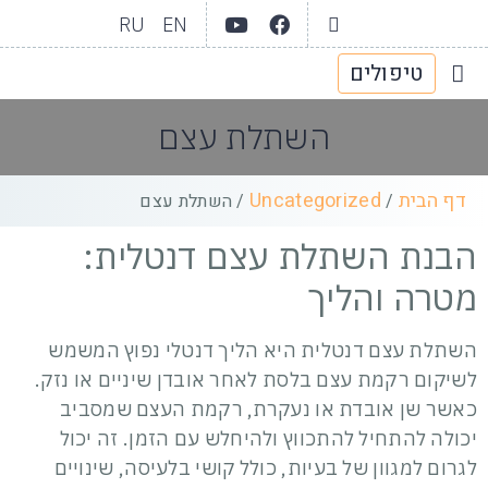
RU
EN
טיפולים
יצירת קשר
גלריית וידאו
תחומי טיפול
אודות המרפאה
השתלת עצם
דף הבית
Uncategorized
/
/
השתלת עצם
הבנת השתלת עצם דנטלית:
מטרה והליך
השתלת עצם דנטלית היא הליך דנטלי נפוץ המשמש
לשיקום רקמת עצם בלסת לאחר אובדן שיניים או נזק.
כאשר שן אובדת או נעקרת, רקמת העצם שמסביב
יכולה להתחיל להתכווץ ולהיחלש עם הזמן. זה יכול
לגרום למגוון של בעיות, כולל קושי בלעיסה, שינויים