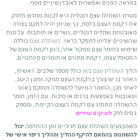
במראה הפנים ואפשרות לאובדן שיניים נוסף.
מטרת השתלת עצם דנטלית היא לבנות מחדש ולחזק
את רקמת העצם בלסת, כך שניתן יהיה למקם בצורה
מאובטחת שתלים דנטליים, גשרים או תותבות על מנת
שהשיניים יצליחו לתפקד כראוי.
השתלת עצם
כוללת
שימוש בחומר עצם ממקור אחר, כגון רקמת העצם של
המטופל עצמו, רקמת מתורם או חומרים סינתטיים.
הליך
השתלת עצם בשן
כולל מספר שלבים. ראשית,
האזור בו יש צורך ברקמת העצם מנוקה ומוכן היטב.
לאחר מכן, החומר המיועד להשתלה ממוקם באזור
ומאובטח באמצעות ברגים או סיכות. עם הזמן, חומר
ההשתלה מתמזג עם רקמת העצם הקיימת, ומספק
לשיקום שיניים.
בסיס חזק
כשמבצעים השתלת עצם חניכיים זמן ההחלמה
יכול
להשתנות בהתאם להיקף ההליך ותהליך ריפוי אישי של