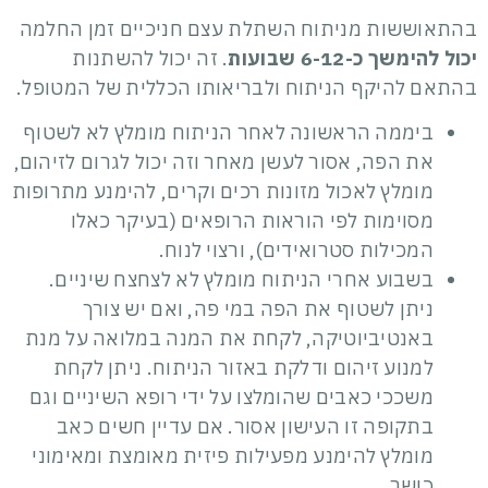
בהתאוששות מניתוח השתלת עצם חניכיים זמן החלמה
יכול להימשך כ-6-12 שבועות
. זה יכול להשתנות
בהתאם להיקף הניתוח ולבריאותו הכללית של המטופל.
ביממה הראשונה לאחר הניתוח מומלץ לא לשטוף
את הפה, אסור לעשן מאחר וזה יכול לגרום לזיהום,
מומלץ לאכול מזונות רכים וקרים, להימנע מתרופות
מסוימות לפי הוראות הרופאים (בעיקר כאלו
המכילות סטרואידים), ורצוי לנוח.
בשבוע אחרי הניתוח מומלץ לא לצחצח שיניים.
ניתן לשטוף את הפה במי פה, ואם יש צורך
באנטיביוטיקה, לקחת את המנה במלואה על מנת
למנוע זיהום ודלקת באזור הניתוח. ניתן לקחת
משככי כאבים שהומלצו על ידי רופא השיניים וגם
בתקופה זו העישון אסור. אם עדיין חשים כאב
מומלץ להימנע מפעילות פיזית מאומצת ומאימוני
כושר.