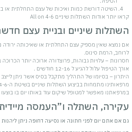
הטיפול.
השיטה דורשת כמות ואיכות של עצם התחלתית או בני
קראו יותר אודות השתלות שיניים All on 4-6
השתלות שיניים ובניית עצם חדשה – , GTR
אם נמצא שאין מספיק עצם התחלתית או שאיכותה ירודה נא
לרוחב, הרמת סינוס.
חסרונות – עלויות גבוהות, פרוצדורה ארוכה יותר הכרוכה 
אורך הטיפול עלול להגיע ל 12-16 חודשים .
היתרון – בסיומו של התהליך מתקבל בסיס אשר ניתן לייצב ע
במרפאתנו מאפשר למטופל שיקום עוד באותו יום בו בוצעו
עקירה, השתלה ו”העמסה מיידית
גם אם אתם יום לפני חתונה או נסיעה דחופה ניתן ליהנות 