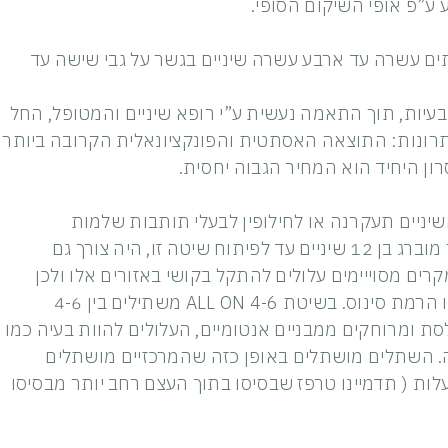
”פ אופי השיקום הסופי.
ם עשרה עד ארבע עשרה שיניים בגשר על גבי שישה עד
יות, תוך התאמה נעשית ע”י רופא שיניים והמטופל, החל
היתרונות: התוצאה האסתטית והפונקציונאלית הקרובה ביותר
ון היחיד הוא המחיר הגבוה יחסית.
ניים תעקרנה או לחילופין לבעלי תותבות שלמות
המעוניינים בשיקום קבוע. בכדי לאפשר חיבור של גשר מוברג בן 12 שיניים עד לפיתוח שיטה זו, היה צורך גם
ם מסוייימים עלולים להתקל בקושי באזורים אלו ולכן
נדרשו פרוצדורות כירורגיות נוספות של בניית עצם כמו הרמת סינוס. בשיטת ALL ON 4-6 משתילים בין 4-6
ת ומרוחקים ממבניים אנטומיים, העלולים להוות בעיה כמו
. השתלים מושתלים באופן כזה שהמרכזיים מושתלים
 ישרה והקיצוניים מושתלים בהטייה של כ-45 מעלות ( תדמיינו טרפז שבסיסו בתוך העצם רחב יותר מבסיסו