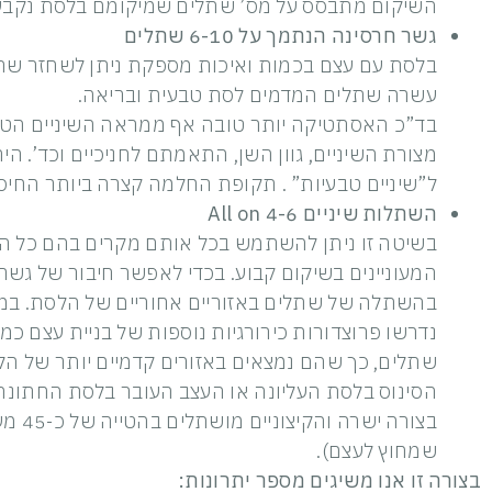
השיקום מתבסס על מס’ שתלים שמיקומם בלסת נקבע ע
גשר חרסינה הנתמך על 6-10 שתלים
בלסת עם עצם בכמות ואיכות מספקת ניתן לשחזר שתי
עשרה שתלים המדמים לסת טבעית ובריאה.
בד”כ האסתטיקה יותר טובה אף ממראה השיניים הטבע
מצורת השיניים, גוון השן, התאמתם לחניכיים וכד’. 
ל”שיניים טבעיות” . תקופת החלמה קצרה ביותר החיסר
השתלות שיניים 4-6 All on
בשיטה זו ניתן להשתמש בכל אותם מקרים בהם כל השי
בהשתלה של שתלים באזוריים אחוריים של הלסת. במקרי
שתלים, כך שהם נמצאים באזורים קדמיים יותר של הלס
הסינוס בלסת העליונה או העצב העובר בלסת החתונה
בצורה
שמחוץ לעצם).
בצורה זו אנו משיגים מספר יתרונות: