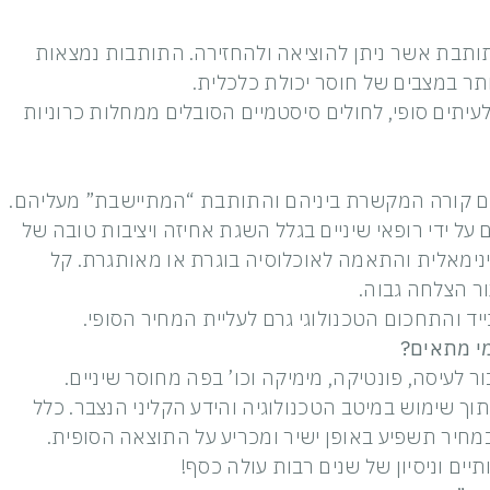
ותבת אשר ניתן להוציאה ולהחזירה. התותבות נמצאות
תר במצבים של חוסר יכולת כלכלית.
לעיתים סופי, לחולים סיסטמיים הסובלים ממחלות כרוניות
הם קורה המקשרת ביניהם והתותבת “המתיישבת” מעליהם.
 על ידי רופאי שיניים בגלל השגת אחיזה ויציבות טובה של
נימאלית והתאמה לאוכלוסיה בוגרת או מאותגרת. קל
ור הצלחה גבוה.
ד והתחכום הטכנולוגי גרם לעליית המחיר הסופי.
מי מתאים?
לעיסה, פונטיקה, מימיקה וכו’ בפה מחוסר שיניים.
 תוך שימוש במיטב הטכנולוגיה והידע הקליני הנצבר. כלל
במחיר תשפיע באופן ישיר ומכריע על התוצאה הסופית.
יים וניסיון של שנים רבות עולה כסף!