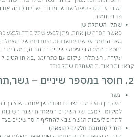
מקדימים כגון- טיפול שורש ומבנה בשיניים ( ומה אם
פחות חמור.
שתל-
השתלת שן
כאשר חסרה שן אחת, ניתן לבצע שתל בודד ולבצע כתר
גשר הנתמך על שיניים שכנות. היתרונות של השתלת ש
תוספת תמיכה בלעיסה לשיניים הנותרות, במקרים רב
עקירה , השתלה ושיקום עם כתר זמני ,באותו הטיפול ! 
קראו יותר אודות השתלת שתל בודד
2. חוסר במספר שיניים – גשר,תח”ל או שתלים ?
גשר
העיקרון הוא כמו במצב בו חסרה שן אחת . יש צורך במ
למיקומן ולמצבן של השיניים המאחזות ישנה חשיבות 
לתרום ליציבות הגשר שבא להחליף חוסר שיניים בצד ימ
תח”ל (תותבת חלקית להוצאה)
תותבת העשויה לרוב מחומר קשיח אשר משלים את השי