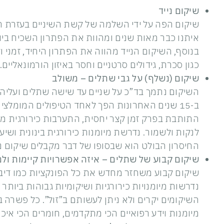
שיקום נייד
שיקום הפה על ידי השלמה של קשת השיניים בעזרת ת
איתנו כבר מאות שנים ומהוות את הפתרון השכיח ביו
בנוסף, השיקום הנייד מהווה את הפתרון היחיד, זמני ו
כגון סכרת, גידולים סרטניים וחסר באיזון הורמונאליים.
שיקום (נשלף) על גבי שתלים – משולב
השיקום נתמך בד”כ על שניים עד שישה שתלים ועלי
ב-15 שנים האחרונות הפך לאחד הטיפולים המומלצים
התותבת בפרק זמן קצר יחסית, התערבות כירורגית מי
לנקות ולשמור. נדרשת מיומנות כירורגית בינונית ושיע
החיסרון הבולט הוא שבסופו של דבר מקבלים שיקום ניי
שיקום קבוע של שתלים – איזה אפשרויות קיימות ול
שיקום קבוע משחזר מחדש את כל הפונקציות כמו דיבור 
נדרשות מיומנויות כירורגיות ושיקומיות גבוהות ביותר
השיקומים יקרים ולא ניתן לעשותם ב”זול”. כל פשרה 
מיומנות וידע רפואיים הכי מתקדמים, חומרים הכי איכות