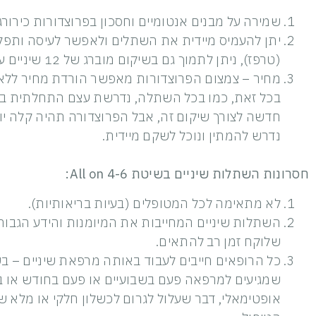
שמירה על מבנים אנטומיים וחסכון בפרוצדורות כירורג
יתן להעמיס מיידית את השתלים ולאפשר לעיסה ותפ
(טרפז), ניתן לתמוך גם בשיקום מוברג של 12 שיניים על 6 שתלים או 4 שתלים בלבד!
מחיר – צמצום הפרוצדורות מאפשר הורדת מחיר ללא
בכל זאת, כמו בכל השתלה, נדרשת עצם התחלתית בכמ
חדשה לצורך שיקום זה, אבל הפרוצדורה תהיה קלה יו
נדרש להמתין ונוכל לשקם מיידית.
חסרונות השתלות שיניים בשיטת All on 4-6:
לא מתאימה לכל המטופלים (בעיות בריאותיות).
השתלות שיניים המחייבות את המיומנות והידע הגבוהים
שלוקח זמן רב להתאים.
כל הרופאים חייבים לעבוד באותה מרפאת שיניים – בש
שמגיעים למרפאה פעם בשבועיים או פעם בחודש או בכל
אופטימאלי, דבר שעלול לגרום לכשלון חלקי או מלא