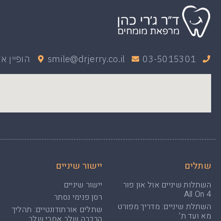
03-5015301
smile@drjerry.co.il
הופיין אליעזר
שתלים
יישור שיניים
השתלות שיניים אול און פור
יישור שיניים
All On 4
רסן פנימי נסתר
השתלת שיניים: מדריך מפורט
שתלים אורתודונטיים: תהליך
מא ועד ת’
הרכבה שלב אחרי שלב