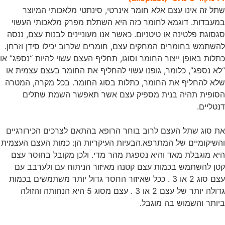
שתל זה אינו עצם אלא חומר אינרטי, סינתטי מלאכותי המיוצר
במעבדות. דוגמא לחומר כזה היא השתלת מפרק מלאכותי העשוי
סגסוגת פלטינה או טיטניום. כאשר אנו מעוניינים לבנות עצם, ננסה
להשתמש בחומרים המחקים עצם, חומרים שלרוב יכילו סידן וזרחן.
כתלות באופן ייצור החומר וסוגו, תחליף העצם עשוי להיות “נספג” או
“לא נספג”, כלומר, גופנו עשוי להחליף את החומר בעצם עצמית או
שלא להחליף את החומר, כתלות בסוג החומר. בכל מקרה, המטרה
הסופית תהיה בנית מספיק עצם אשר תאפשר השמת שתלים
דנטליים.
את סוג שתל העצם לרוב בוחר הרופא בהתאם לצרכים הכירורגיים
והשיקומיים של המתרפא.הבעיות העיקריות הן: כמות העצם העצמית
היא מוגבלת מאד והיא נספגת מהר מדי. ולכן מקובל בחוסר עצם
קטן להשתמש בכמות עצם קטנה מאיזור הניתוח עם ולערבב עם
עצם סוג 2 או 3 . ככל שאיזור החסר גדול יותר משתמשים בכמות
גדולה יותר של עצם 2 או 3 . עצם מסוג 5 היא הנחותה והזולה
ביותר והשמוש בה מוגבל.