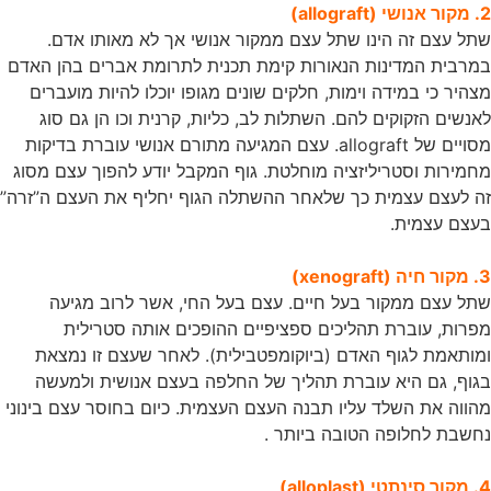
2. מקור אנושי (allograft)
שתל עצם זה הינו שתל עצם ממקור אנושי אך לא מאותו אדם.
במרבית המדינות הנאורות קימת תכנית לתרומת אברים בהן האדם
מצהיר כי במידה וימות, חלקים שונים מגופו יוכלו להיות מועברים
לאנשים הזקוקים להם. השתלות לב, כליות, קרנית וכו הן גם סוג
מסויים של allograft. עצם המגיעה מתורם אנושי עוברת בדיקות
מחמירות וסטריליזציה מוחלטת. גוף המקבל יודע להפוך עצם מסוג
זה לעצם עצמית כך שלאחר ההשתלה הגוף יחליף את העצם ה”זרה”
בעצם עצמית.
3. מקור חיה (xenograft)
שתל עצם ממקור בעל חיים. עצם בעל החי, אשר לרוב מגיעה
מפרות, עוברת תהליכים ספציפיים ההופכים אותה סטרילית
ומותאמת לגוף האדם (ביוקומפטבילית). לאחר שעצם זו נמצאת
בגוף, גם היא עוברת תהליך של החלפה בעצם אנושית ולמעשה
מהווה את השלד עליו תבנה העצם העצמית. כיום בחוסר עצם בינוני
נחשבת לחלופה הטובה ביותר .
4. מקור סינתטי (alloplast)